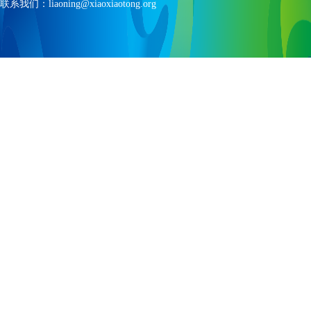
联系我们：liaoning@xiaoxiaotong.org