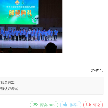
(作者：)
联盟总冠军
班暨认证考试
阅读27819
推荐2
评论