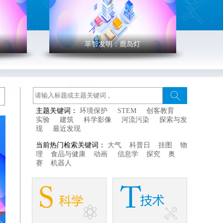
萃智发明：鹿岛灯
' >
萃智发明：鹿岛灯
创客空间常规活动《鹿岛
木构
主题关键词：
环境保护
STEM
创客教育
的卯
灯》，从酸碱指示剂变色
实验
建筑
科学影像
河流污染
探索与发
件结
实验出发引出颜色改变的
现
最近发现
起来
原理概念，通过案例分
当前热门检索关键词：
大气
科普日
挂图
物
主要
析，引导孩子们使用颜色
理
食品与健康
动画
信息学
探究
奥
赛
机器人
改变原理解决生活中的问
题，并指导孩子们制作鹿
岛灯。
"