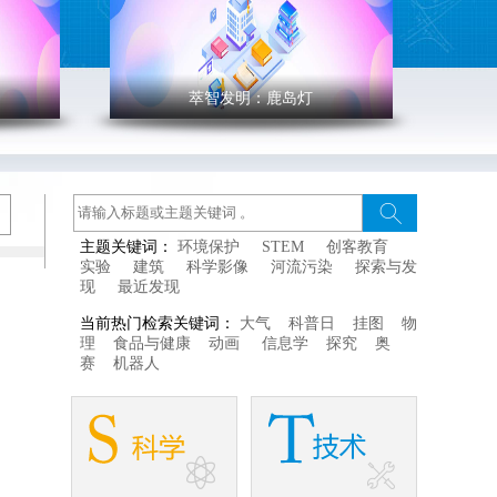
萃智发明：鹿岛灯
' >
萃智发明：鹿岛灯
创客空间常规活动《鹿岛
木构
主题关键词：
环境保护
STEM
创客教育
的卯
灯》，从酸碱指示剂变色
实验
建筑
科学影像
河流污染
探索与发
件结
实验出发引出颜色改变的
现
最近发现
起来
原理概念，通过案例分
当前热门检索关键词：
大气
科普日
挂图
物
主要
析，引导孩子们使用颜色
理
食品与健康
动画
信息学
探究
奥
赛
机器人
改变原理解决生活中的问
题，并指导孩子们制作鹿
岛灯。
"