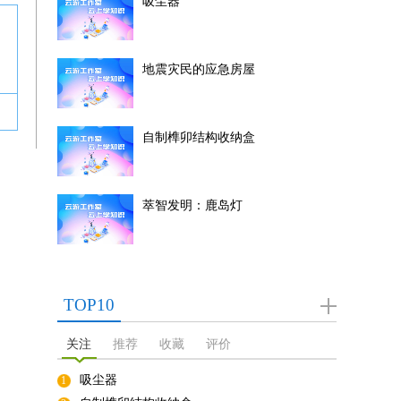
吸尘器
地震灾民的应急房屋
自制榫卯结构收纳盒
萃智发明：鹿岛灯
TOP10
关注
推荐
收藏
评价
吸尘器
1