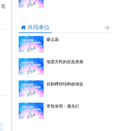
引导
共同单位
吸尘器
地震灾民的应急房屋
自制榫卯结构收纳盒
萃智发明：鹿岛灯