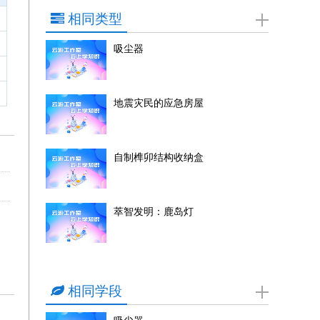
相同类型
吸尘器
地震灾民的应急房屋
自制榫卯结构收纳盒
萃智发明：鹿岛灯
相同学段