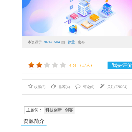
本资源于
2021-02-04
由
徐莹
发布
我要评价
4
分
（17人）
收藏(
2
)
推荐(
4
)
评论(
0
)
关注(
220204
)
主题词：
科技创新
创客
资源简介