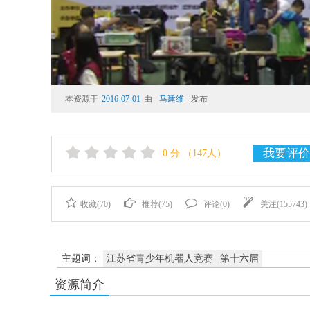
本资源于
2016-07-01
由
马建维
发布
我要评价
0
分
（147人）
收藏(
70
)
推荐(
75
)
评论(
0
)
关注(
155743
)
主题词：
江苏省青少年机器人竞赛
第十六届
资源简介