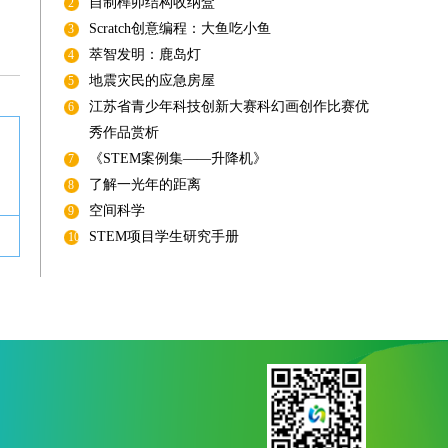
自制榫卯结构收纳盒
2
Scratch创意编程：大鱼吃小鱼
3
萃智发明：鹿岛灯
4
地震灾民的应急房屋
5
江苏省青少年科技创新大赛科幻画创作比赛优
6
秀作品赏析
《STEM案例集——升降机》
7
了解一光年的距离
8
空间科学
9
STEM项目学生研究手册
10