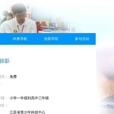
科教导航
创新学院
参与活动
掠影
模式：
免费
M：
学段：
小学一年级到高中三年级
地址：
：
江苏省青少年科技中心