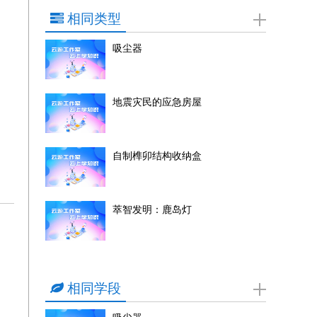
相同类型
吸尘器
地震灾民的应急房屋
自制榫卯结构收纳盒
萃智发明：鹿岛灯
相同学段