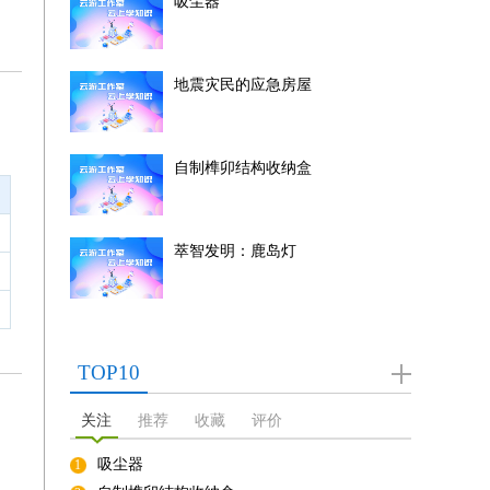
吸尘器
地震灾民的应急房屋
自制榫卯结构收纳盒
萃智发明：鹿岛灯
TOP10
关注
推荐
收藏
评价
吸尘器
1