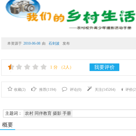
本资源于
2010-06-08
由
石剑波
发布
我要评价
1
分
（2人）
收藏(
2
)
推荐(
1194
)
评论(
0
)
关注(
145264
)
评价(
2
主题词：
农村 同伴教育 摄影 手册
概要