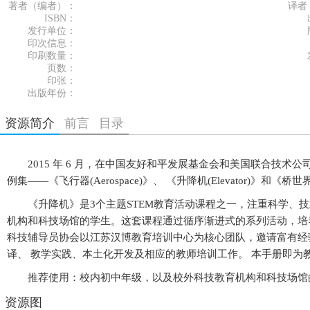
著者（编者）：
译者
ISBN：
发行单位：
印次信息：
印刷数量：
页数：
印张：
出版年份：
资源简介
前言
目录
2015 年 6 月，在中国友好和平发展基金会和美国联合技术公司
例集——《飞行器(Aerospace)》、 《升降机(Elevator)》和
《升降机》是3个主题STEM教育活动课程之一，注重科学、技
机构和科技场馆的学生。这套课程通过循序渐进式的系列活动，培
科技辅导员协会以江苏汉博教育培训中心为核心团队，邀请富有经验
译、 教学实践、本土化开发及相应的教师培训工作。 本手册即为
推荐使用：校内初中年级，以及校外科技教育机构和科技场馆
资源图