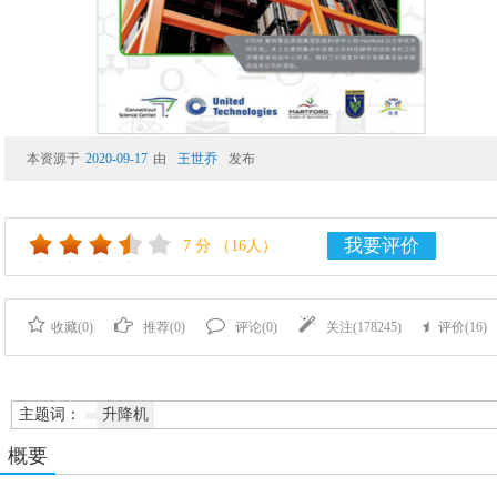
本资源于
2020-09-17
由
王世乔
发布
我要评价
7
分
（16人）
收藏(
0
)
推荐(
0
)
评论(
0
)
关注(
178245
)
评价(
16
)
主题词：
升降机
概要