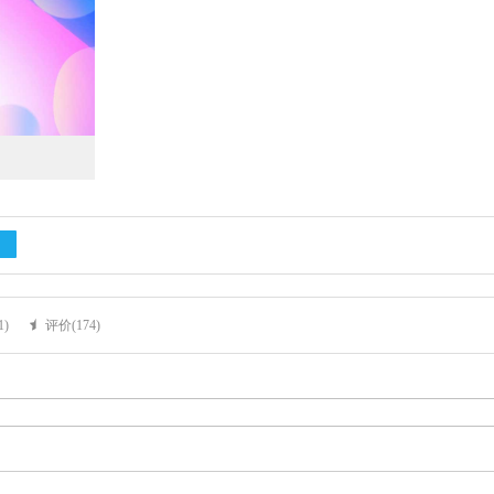
1
)
评价(
174
)