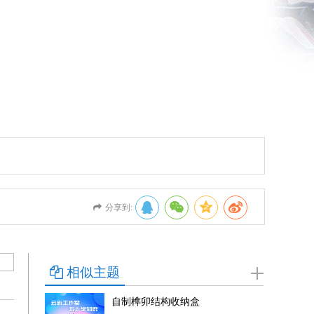
分享到:
相似主题
自制榫卯结构收纳盒