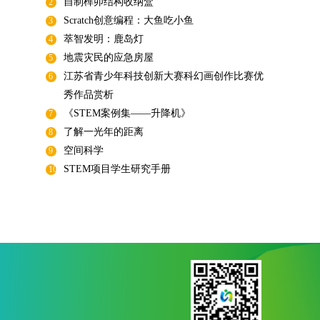
自制榫卯结构收纳盒
2
Scratch创意编程：大鱼吃小鱼
3
萃智发明：鹿岛灯
4
地震灾民的应急房屋
5
江苏省青少年科技创新大赛科幻画创作比赛优
6
秀作品赏析
《STEM案例集——升降机》
7
了解一光年的距离
8
空间科学
9
STEM项目学生研究手册
10