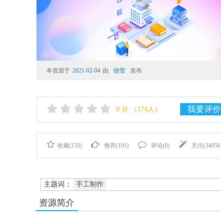
本资源于
2021-02-04
由
徐莹
发布
我要评价
0
分
（174人）
收藏(
150
)
推荐(
191
)
评论(
0
)
关注(
34958
主题词：
手工制作
资源简介