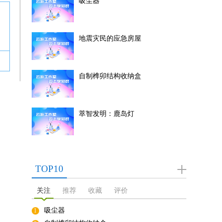
吸尘器
地震灾民的应急房屋
自制榫卯结构收纳盒
萃智发明：鹿岛灯
TOP10
关注
推荐
收藏
评价
吸尘器
1