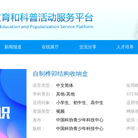
新闻报道
在线展厅
交流分享
人才培养
自制榫卯结构收纳盒
语言类型：
中文简体
应用
学科类别：
其他-其他
STE
适用对象：
小学生、初中生、高中生
适用
资源类型：
视频
网络
发布：
中国科协青少年科技中心
提供
版权：
中国科协青少年科技中心
声明