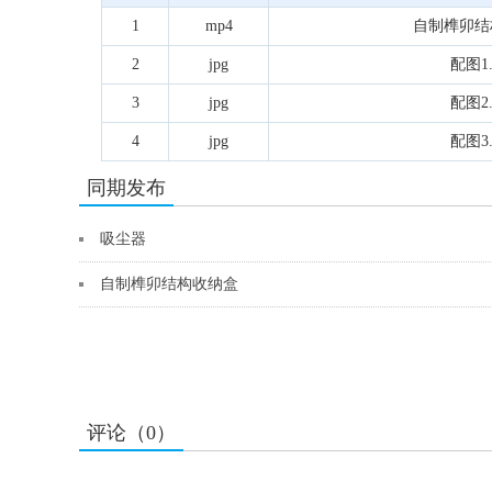
1
mp4
自制榫卯结
2
jpg
配图1.
3
jpg
配图2.
4
jpg
配图3.
同期发布
吸尘器
自制榫卯结构收纳盒
评论（0）