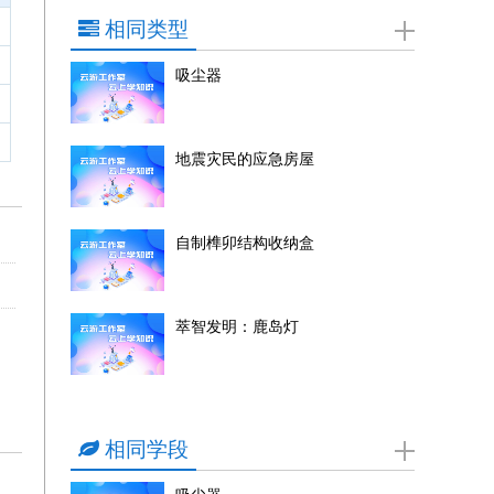
相同类型
吸尘器
地震灾民的应急房屋
自制榫卯结构收纳盒
萃智发明：鹿岛灯
相同学段