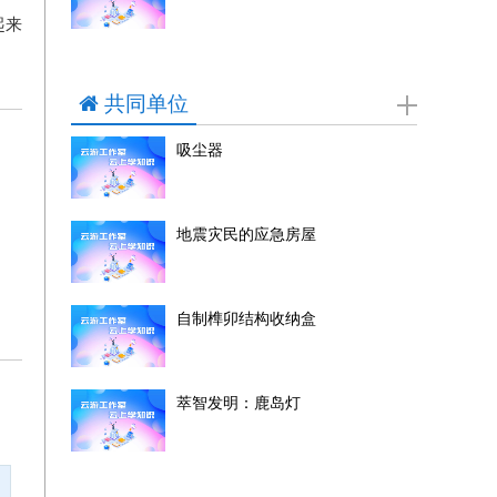
起来
共同单位
吸尘器
地震灾民的应急房屋
自制榫卯结构收纳盒
萃智发明：鹿岛灯