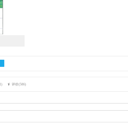
1
)
评价(
586
)