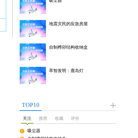
吸尘器
地震灾民的应急房屋
自制榫卯结构收纳盒
萃智发明：鹿岛灯
TOP10
关注
推荐
收藏
评价
吸尘器
1