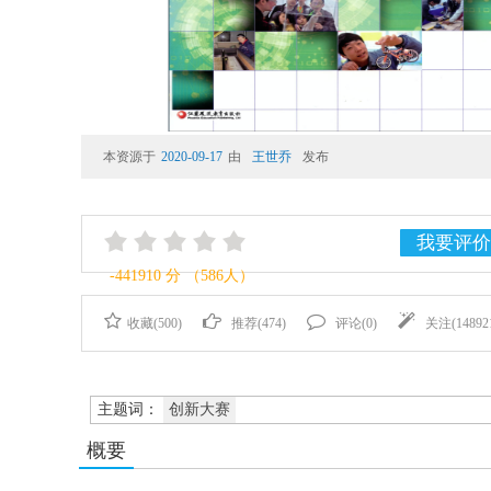
本资源于
2020-09-17
由
王世乔
发布
我要评价
-441910
分
（586人）
收藏(
500
)
推荐(
474
)
评论(
0
)
关注(
14892
主题词：
创新大赛
概要