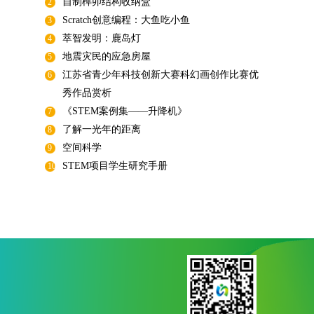
自制榫卯结构收纳盒
2
Scratch创意编程：大鱼吃小鱼
3
萃智发明：鹿岛灯
4
地震灾民的应急房屋
5
江苏省青少年科技创新大赛科幻画创作比赛优
6
秀作品赏析
《STEM案例集——升降机》
7
了解一光年的距离
8
空间科学
9
STEM项目学生研究手册
10