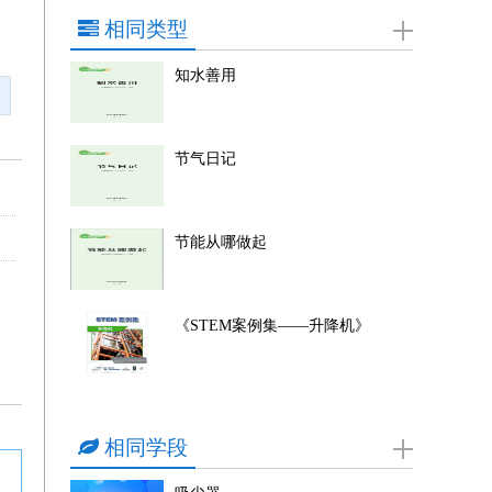
相同类型
知水善用
节气日记
节能从哪做起
《STEM案例集——升降机》
相同学段