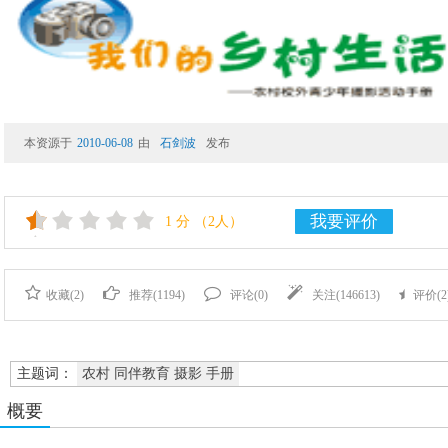
本资源于
2010-06-08
由
石剑波
发布
我要评价
1
分
（2人）
收藏(
2
)
推荐(
1194
)
评论(
0
)
关注(
146613
)
评价(
2
主题词：
农村 同伴教育 摄影 手册
概要