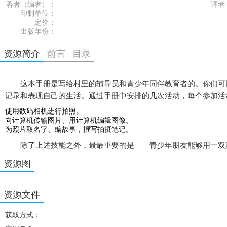
著者（编者）：
译者
印制单位：
定价：
出版年份：
资源简介
前言
目录
这本手册是写给村里的辅导员和青少年同伴教育者的。你们可以
记录和表现自己的生活。通过手册中安排的几次活动，每个参加活
使用数码相机进行拍照。
向计算机传输图片、用计算机编辑图像。
为照片取名字、编故事，撰写拍摄笔记。
除了上述技能之外，最最重要的是——青少年朋友能够用一双慧
资源图
资源文件
获取方式：