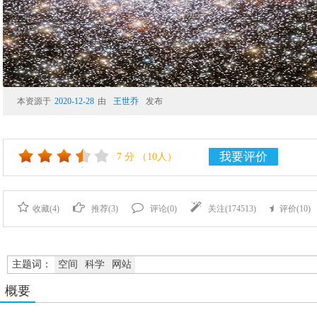
本资源于
2020-12-28
由
王世乔
发布
我要评价
7
分
（10人）
收藏(
4
)
推荐(
3
)
评论(
0
)
关注(
174513
)
评价(
10
)
主题词：
空间
科学
网站
概要