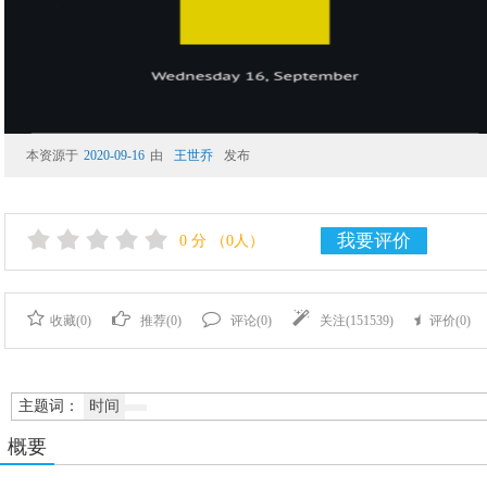
本资源于
2020-09-16
由
王世乔
发布
我要评价
0
分
（0人）
收藏(
0
)
推荐(
0
)
评论(
0
)
关注(
151539
)
评价(
0
)
主题词：
时间
概要