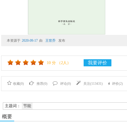
本资源于
2020-09-17
由
王世乔
发布
我要评价
10
分
（2人）
收藏(
0
)
推荐(
0
)
评论(
0
)
关注(
113431
)
评价(
2
)
主题词：
节能
概要