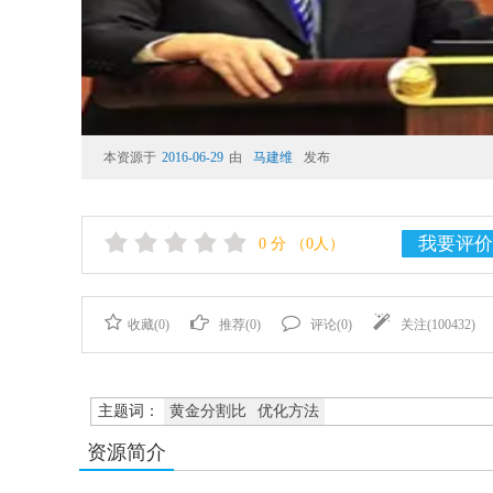
本资源于
2016-06-29
由
马建维
发布
我要评价
0
分
（0人）
收藏(
0
)
推荐(
0
)
评论(
0
)
关注(
100432
)
主题词：
黄金分割比
优化方法
资源简介