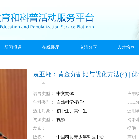
新闻报道
在线展厅
交流分享
人才培养
袁亚湘：黄金分割比与优化方法(4) | 
无
语言类型：
中文简体
应用
学科类别：
自然科学-数学
STE
适用对象：
初中生、高中生
适用
资源类型：
视频
网络
发布：
提供
版权：
中国科协青少年科技中心
声明