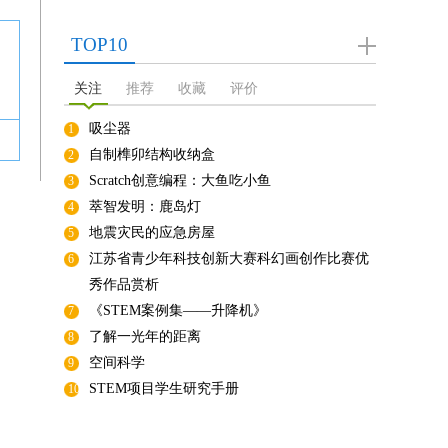
TOP10
关注
推荐
收藏
评价
吸尘器
1
自制榫卯结构收纳盒
2
Scratch创意编程：大鱼吃小鱼
3
萃智发明：鹿岛灯
4
地震灾民的应急房屋
5
江苏省青少年科技创新大赛科幻画创作比赛优
6
秀作品赏析
《STEM案例集——升降机》
7
了解一光年的距离
8
空间科学
9
STEM项目学生研究手册
10