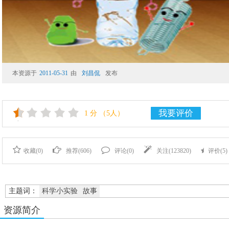
本资源于
2011-05-31
由
刘昌侃
发布
我要评价
1
分
（5人）
收藏(
0
)
推荐(
606
)
评论(
0
)
关注(
123820
)
评价(
5
)
主题词：
科学小实验
故事
资源简介