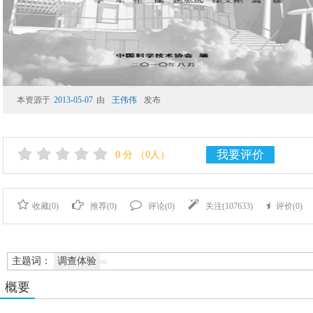
本资源于
2013-05-07
由
王伟伟
发布
我要评价
0
分
（0人）
收藏(
0
)
推荐(
0
)
评论(
0
)
关注(
107633
)
评价(
0
)
主题词：
调查体验
概要